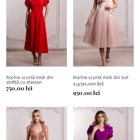
Rochie scurtă midi din
Rochie scurtă midi din tull
stofiță cu elastan
Prețul
1,450.00
lei
750.00
lei
Prețul
inițial
950.00
lei
curent
a
este:
fost:
950.00 lei.
1,450.00 lei.