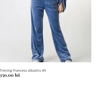
Trening Francess albastru #5
350.00
lei