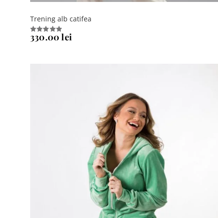
Trening alb catifea
330.00
lei
Evaluat la
5.00
din 5