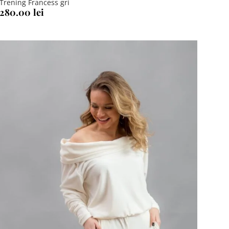
Trening Francess gri
280.00
lei