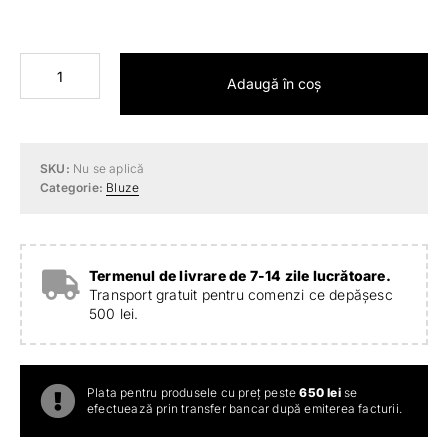
Cantitate
Adaugă în coș
Bluză
Francess
neagră
SKU:
Nu se aplică
Categorie:
Bluze
Termenul de livrare de 7-14 zile lucrătoare.
Transport gratuit pentru comenzi ce depășesc
500 lei.
Plata pentru produsele cu preț peste
650 lei
se
efectuează prin transfer bancar după emiterea facturii.