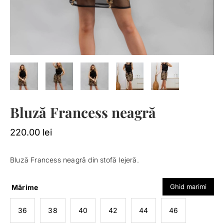
Bluză Francess neagră
220.00
lei
Bluză Francess neagră din stofă lejeră.
Ghid marimi
Mărime
36
38
40
42
44
46