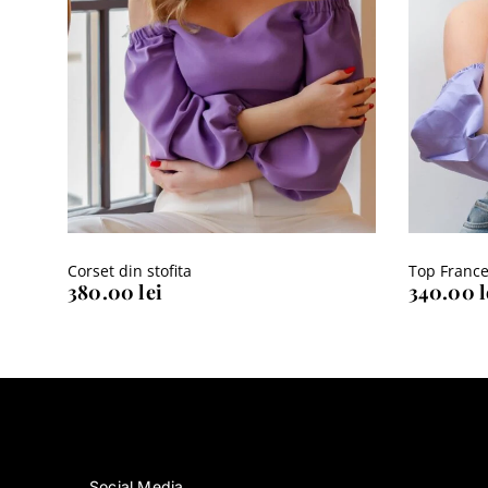
Corset din stofita
Top France
380.00
lei
340.00
l
Social Media