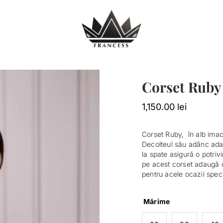
Corset Ruby
1,150.00
lei
Corset Ruby, în alb imac
Decolteul său adânc ada
la spate asigură o potri
pe acest corset adaugă o
pentru acele ocazii speci
Mărime