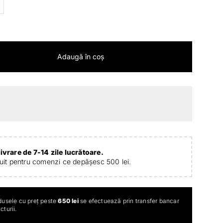
Adaugă în coș
ivrare de 7-14 zile lucrătoare.
tuit pentru comenzi ce depășesc 500 lei.
dusele cu preț peste
650 lei
se efectuează prin transfer bancar
turii.