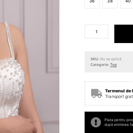
36
38
40
Cantitate
Corset
Ruby
SKU:
Nu se aplică
Categorie:
Top
Termenul de l
Transport gra
Plata pentru pro
după emiterea fac