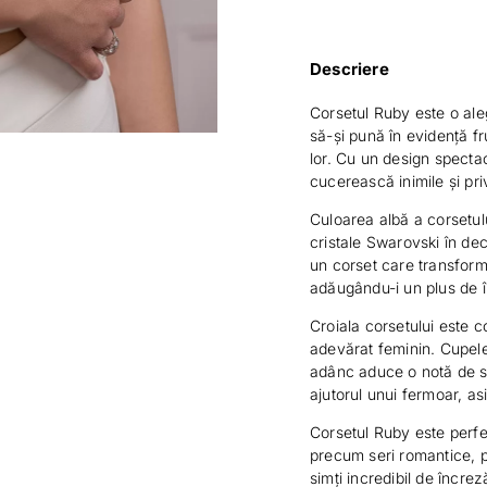
Descriere
Corsetul Ruby este o ale
să-și pună în evidență f
lor. Cu un design spectac
cucerească inimile și privi
Culoarea albă a corsetulu
cristale Swarovski în dec
un corset care transform
adăugându-i un plus de î
Croiala corsetului este c
adevărat feminin. Cupele
adânc aduce o notă de sen
ajutorul unui fermoar, a
Corsetul Ruby este perfe
precum seri romantice, p
simți incredibil de încre