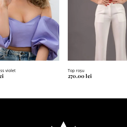
ss violet
Top roșu
ei
270.00
lei