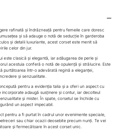
gere rafinată și îndrăzneață pentru femeile care doresc
rumusețea și să adauge o notă de seducție în garderoba
ulos și detalii luxuriante, acest corset este menit să
rile celor din jur.
i este clasică și elegantă, iar adăugarea de perle și
orul acestuia conferă o notă de opulență și strălucire. Este
ă purtătoarea într-o adevărată regină a eleganței,
ncredere și senzualitate.
oncepută pentru a evidenția talia și a oferi un aspect cu
 incorporate adaugă susținere și contur, iar decolteul
zualitate și mister. În spate, corsetul se închide cu
sigurând un aspect impecabil.
ct pentru a fi purtat în cadrul unor evenimente speciale,
etreceri sau chiar ocazii deosebite precum nunți. Te vei
zătoare și fermecătoare în acest corset unic.