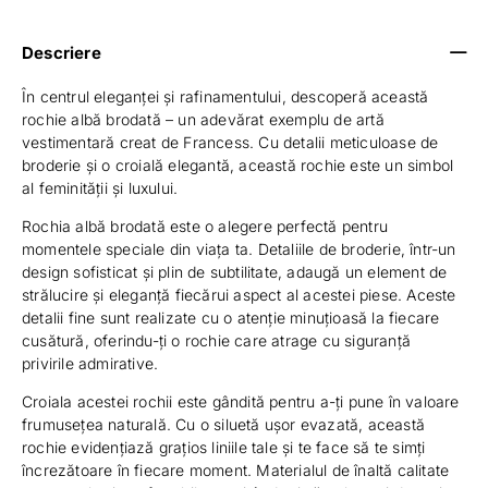
Descriere
În centrul eleganței și rafinamentului, descoperă această
rochie albă brodată – un adevărat exemplu de artă
vestimentară creat de Francess. Cu detalii meticuloase de
broderie și o croială elegantă, această rochie este un simbol
al feminității și luxului.
Rochia albă brodată este o alegere perfectă pentru
momentele speciale din viața ta. Detaliile de broderie, într-un
design sofisticat și plin de subtilitate, adaugă un element de
strălucire și eleganță fiecărui aspect al acestei piese. Aceste
detalii fine sunt realizate cu o atenție minuțioasă la fiecare
cusătură, oferindu-ți o rochie care atrage cu siguranță
privirile admirative.
Croiala acestei rochii este gândită pentru a-ți pune în valoare
frumusețea naturală. Cu o siluetă ușor evazată, această
rochie evidențiază grațios liniile tale și te face să te simți
încrezătoare în fiecare moment. Materialul de înaltă calitate