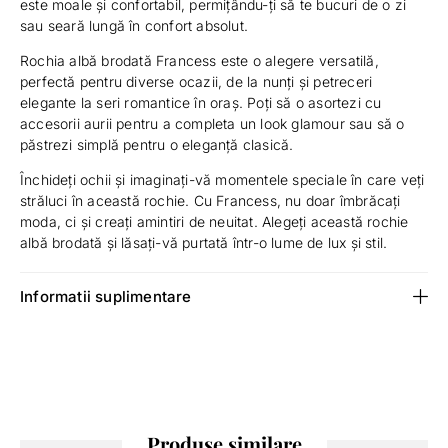
este moale și confortabil, permițându-ți să te bucuri de o zi
sau seară lungă în confort absolut.
Rochia albă brodată Francess este o alegere versatilă,
perfectă pentru diverse ocazii, de la nunți și petreceri
elegante la seri romantice în oraș. Poți să o asortezi cu
accesorii aurii pentru a completa un look glamour sau să o
păstrezi simplă pentru o eleganță clasică.
Închideți ochii și imaginați-vă momentele speciale în care veți
străluci în această rochie. Cu Francess, nu doar îmbrăcați
moda, ci și creați amintiri de neuitat. Alegeți această rochie
albă brodată și lăsați-vă purtată într-o lume de lux și stil.
Informatii suplimentare
Produse similare