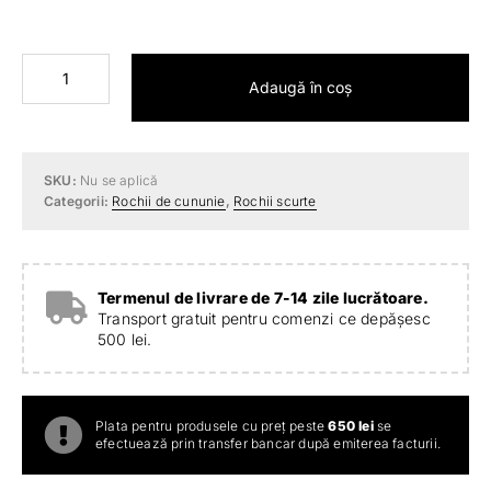
Cantitate
Adaugă în coș
Rochie
alba
brodata
SKU:
Nu se aplică
Categorii:
Rochii de cununie
,
Rochii scurte
Termenul de livrare de 7-14 zile lucrătoare.
Transport gratuit pentru comenzi ce depășesc
500 lei.
Plata pentru produsele cu preț peste
650 lei
se
efectuează prin transfer bancar după emiterea facturii.