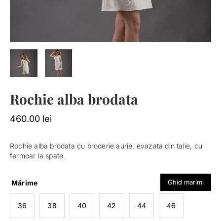
Rochie alba brodata
460.00
lei
Rochie alba brodata cu broderie aurie, evazata din talie, cu
fermoar la spate.
Ghid marimi
Mărime
36
38
40
42
44
46