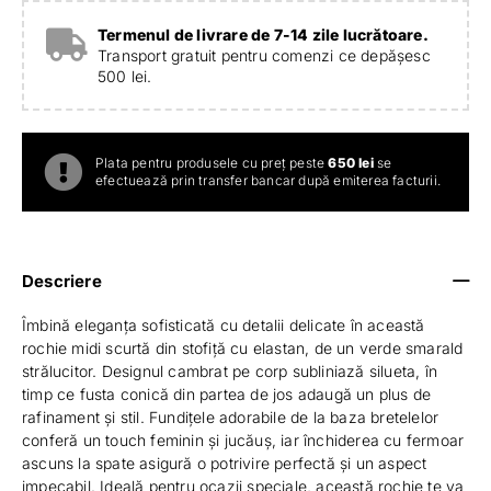
Termenul de livrare de 7-14 zile lucrătoare.
Transport gratuit pentru comenzi ce depășesc
500 lei.
Plata pentru produsele cu preț peste
650 lei
se
efectuează prin transfer bancar după emiterea facturii.
Descriere
Îmbină eleganța sofisticată cu detalii delicate în această
rochie midi scurtă din stofiță cu elastan, de un verde smarald
strălucitor. Designul cambrat pe corp subliniază silueta, în
timp ce fusta conică din partea de jos adaugă un plus de
rafinament și stil. Fundițele adorabile de la baza bretelelor
conferă un touch feminin și jucăuș, iar închiderea cu fermoar
ascuns la spate asigură o potrivire perfectă și un aspect
impecabil. Ideală pentru ocazii speciale, această rochie te va