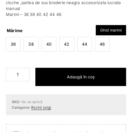
cloche ,partea de sus broderie neagra accesorizata lucrata
manual
Marimi – 36 38 40 42 44 46
Ghid marimi
Mărime
36
38
40
42
44
46
Cantitate
Adaugă în coș
Rochie
Samira
SKU:
Nu se aplică
Categorie:
Rochii lungi