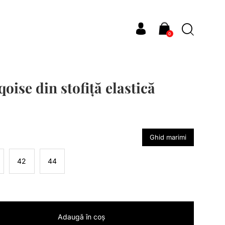
0
oise din stofiță elastică
Ghid marimi
42
44
Adaugă în coș