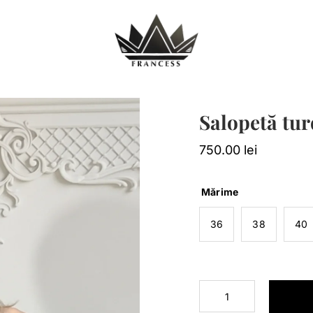
Salopetă turq
750.00
lei
Mărime
36
38
40
Cantitate
Salopetă