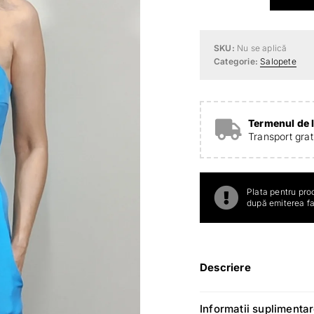
turqoise
din
SKU:
Nu se aplică
stofiță
Categorie:
Salopete
elastică
Termenul de l
Transport gra
Plata pentru pro
după emiterea fac
Descriere
Informatii suplimenta