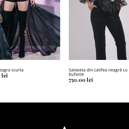
eagra scurta
Salopeta din catifea neagră cu
bufante
0
lei
750.00
lei