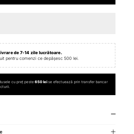
ivrare de 7-14 zile lucrătoare.
tuit pentru comenzi ce depășesc 500 lei.
dusele cu preț peste
650 lei
se efectuează prin transfer bancar
turii.
re